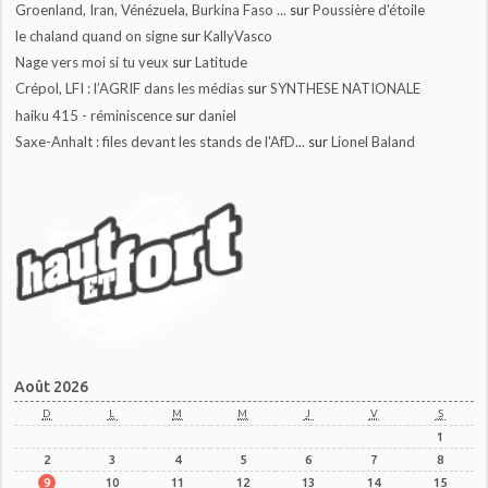
Groenland, Iran, Vénézuela, Burkina Faso ...
sur
Poussière d'étoile
le chaland quand on signe
sur
KallyVasco
Nage vers moi si tu veux
sur
Latitude
Crépol, LFI : l’AGRIF dans les médias
sur
SYNTHESE NATIONALE
haiku 415 - réminiscence
sur
daniel
Saxe-Anhalt : files devant les stands de l'AfD...
sur
Lionel Baland
Août 2026
D
L
M
M
J
V
S
1
2
3
4
5
6
7
8
9
10
11
12
13
14
15