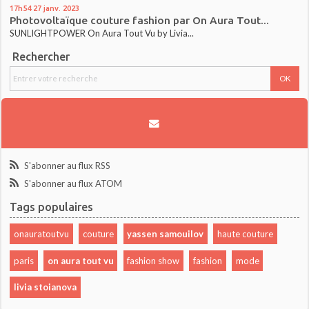
17h54
27
janv. 2023
Photovoltaïque couture fashion par On Aura Tout...
SUNLIGHTPOWER On Aura Tout Vu by Livia...
Rechercher
S'abonner au flux RSS
S'abonner au flux ATOM
Tags populaires
onauratoutvu
couture
yassen samouilov
haute couture
paris
on aura tout vu
fashion show
fashion
mode
livia stoianova