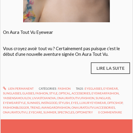
On Aura Tout Vu Eyewear
Vous croyez avoir tout vu ? Certainement pas puisque c’est le
début d’une nouvelle aventure signée On Aura Tout Vu.
LIRE LA SUITE
LIEN PERMANENT
CATÉGORIES :
FASHION
TAGS :
EYEGLASSES
,
EYEWEAR
,
SUNGLASSES
,
GLASSES
,
FASHION
,
STYLE
,
OPTICAL
,
ACCESSORIES
,
EYEWEARFASHION
,
YASSENSAMOUILOV
,
LIVIASTOIANOVA
,
ONAURATOUTVUFASHION
,
SUNGLASS
,
EYEWEARSTYLE
,
SUNNIES
,
INSTAGOOD
,
STYLISH
,
EYES
,
LUXURYEYEWEAR
,
OPTICSHOP
,
FASHIONBLOGGER
,
TREND
,
AVANGARDFASHION
,
ONAURATOUTVUACCESSORIES
,
ONAURATOUTVU
,
EYECARE
,
SUMMER
,
SPECTACLES
,
OPTOMETRY
0
COMMENTAIRE