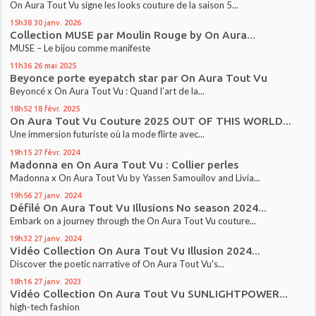
On Aura Tout Vu signe les looks couture de la saison 5...
15h38
30
janv. 2026
Collection MUSE par Moulin Rouge by On Aura...
MUSE – Le bijou comme manifeste
11h36
26
mai 2025
Beyonce porte eyepatch star par On Aura Tout Vu
Beyoncé x On Aura Tout Vu : Quand l’art de la...
18h52
18
févr. 2025
On Aura Tout Vu Couture 2025 OUT OF THIS WORLD...
Une immersion futuriste où la mode flirte avec...
19h15
27
févr. 2024
Madonna en On Aura Tout Vu : Collier perles
Madonna x On Aura Tout Vu by Yassen Samouilov and Livia...
19h56
27
janv. 2024
Défilé On Aura Tout Vu Illusions No season 2024...
Embark on a journey through the On Aura Tout Vu couture...
19h32
27
janv. 2024
Vidéo Collection On Aura Tout Vu Illusion 2024...
Discover the poetic narrative of On Aura Tout Vu's...
18h16
27
janv. 2023
Vidéo Collection On Aura Tout Vu SUNLIGHTPOWER...
high-tech fashion