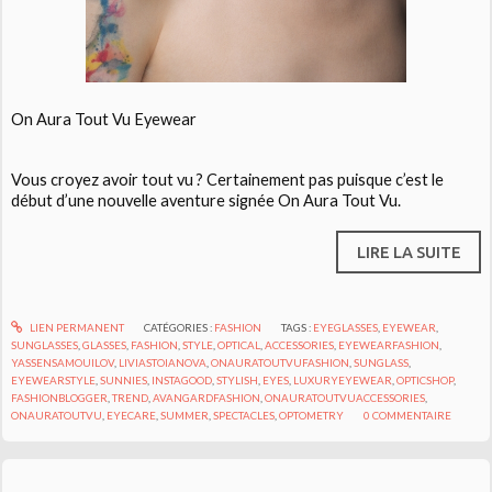
On Aura Tout Vu Eyewear
Vous croyez avoir tout vu ? Certainement pas puisque c’est le
début d’une nouvelle aventure signée On Aura Tout Vu.
LIRE LA SUITE
LIEN PERMANENT
CATÉGORIES :
FASHION
TAGS :
EYEGLASSES
,
EYEWEAR
,
SUNGLASSES
,
GLASSES
,
FASHION
,
STYLE
,
OPTICAL
,
ACCESSORIES
,
EYEWEARFASHION
,
YASSENSAMOUILOV
,
LIVIASTOIANOVA
,
ONAURATOUTVUFASHION
,
SUNGLASS
,
EYEWEARSTYLE
,
SUNNIES
,
INSTAGOOD
,
STYLISH
,
EYES
,
LUXURYEYEWEAR
,
OPTICSHOP
,
FASHIONBLOGGER
,
TREND
,
AVANGARDFASHION
,
ONAURATOUTVUACCESSORIES
,
ONAURATOUTVU
,
EYECARE
,
SUMMER
,
SPECTACLES
,
OPTOMETRY
0
COMMENTAIRE