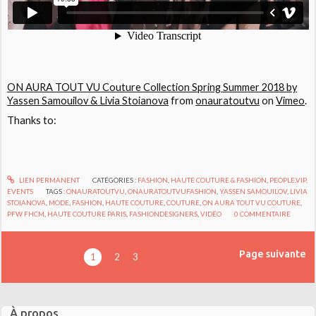
ON AURA TOUT VU Couture Collection Spring Summer 2018 by
Yassen Samouilov & Livia Stoianova
from
onauratoutvu
on
Vimeo
.
Thanks to:
LIEN PERMANENT
CATÉGORIES :
FASHION
,
HAUTE COUTURE & FASHION
,
PEOPLE,VIP,
EVENTS
TAGS :
ONAURATOUTVU
,
ONAURATOUTVUFASHION
,
YASSEN SAMOUILOV
,
LIVIA
STOIANOVA
,
MODE
,
FASHION
,
HAUTE COUTURE
,
COUTURE
,
ON AURA TOUT VU COUTURE
,
PFW FHCM
,
HAUTE COUTURE PARIS
,
FASHIONDESIGNERS
,
VIDÉO
0
COMMENTAIRE
Page suivante
1
2
3
À propos