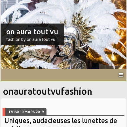
on aura tout vu
fashion by on aura tout vu
onauratoutvufashion
17H30
10
MARS 2019
Uniques, audacieuses les lunettes de