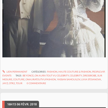
LIEN PERMANENT
CATÉGORIES :
FASHION
,
HAUTE COUTURE & FASHION
,
PEOPLE,VIP,
EVENTS
TAGS :
BEYONCE
,
ON AURA TOUT VU CELEBRITY
,
CELEBRITY
,
DRESSROBE
,
SUR
MESURE
,
COUTURE
,
ONAURATOUTVUFASHION
,
YASSAN SAMOUILOV
,
LIVIA STOIANOVA
,
JAYZ
,
OTR2
,
TOUR
0
COMMENTAIRE
16H15
06
FÉVR. 2018