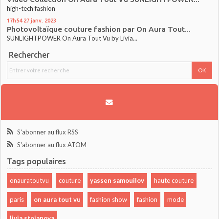
high-tech fashion
17h54
27
janv. 2023
Photovoltaïque couture fashion par On Aura Tout...
SUNLIGHTPOWER On Aura Tout Vu by Livia...
Rechercher
S'abonner au flux RSS
S'abonner au flux ATOM
Tags populaires
onauratoutvu
couture
yassen samouilov
haute couture
paris
on aura tout vu
fashion show
fashion
mode
livia stoianova