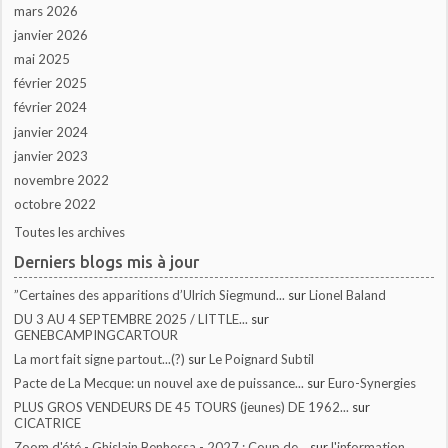
mars 2026
janvier 2026
mai 2025
février 2025
février 2024
janvier 2024
janvier 2023
novembre 2022
octobre 2022
Toutes les archives
Derniers blogs mis à jour
”Certaines des apparitions d’Ulrich Siegmund...
sur
Lionel Baland
DU 3 AU 4 SEPTEMBRE 2025 / LITTLE...
sur
GENEBCAMPINGCARTOUR
La mort fait signe partout...(?)
sur
Le Poignard Subtil
Pacte de La Mecque: un nouvel axe de puissance...
sur
Euro-Synergies
PLUS GROS VENDEURS DE 45 TOURS (jeunes) DE 1962...
sur
CICATRICE
Zoom d'été - Ghislain Benhessa - 2027 : Coup de...
sur
l'information