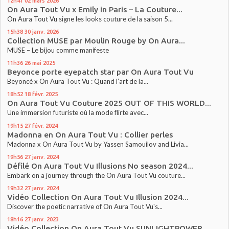
12h41
02
mars 2026
On Aura Tout Vu x Emily in Paris – La Couture...
On Aura Tout Vu signe les looks couture de la saison 5...
15h38
30
janv. 2026
Collection MUSE par Moulin Rouge by On Aura...
MUSE – Le bijou comme manifeste
11h36
26
mai 2025
Beyonce porte eyepatch star par On Aura Tout Vu
Beyoncé x On Aura Tout Vu : Quand l’art de la...
18h52
18
févr. 2025
On Aura Tout Vu Couture 2025 OUT OF THIS WORLD...
Une immersion futuriste où la mode flirte avec...
19h15
27
févr. 2024
Madonna en On Aura Tout Vu : Collier perles
Madonna x On Aura Tout Vu by Yassen Samouilov and Livia...
19h56
27
janv. 2024
Défilé On Aura Tout Vu Illusions No season 2024...
Embark on a journey through the On Aura Tout Vu couture...
19h32
27
janv. 2024
Vidéo Collection On Aura Tout Vu Illusion 2024...
Discover the poetic narrative of On Aura Tout Vu's...
18h16
27
janv. 2023
Vidéo Collection On Aura Tout Vu SUNLIGHTPOWER...