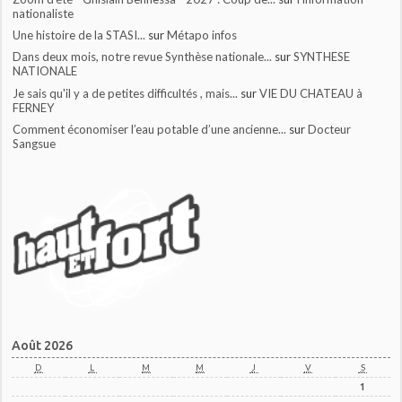
nationaliste
Une histoire de la STASI...
sur
Métapo infos
Dans deux mois, notre revue Synthèse nationale...
sur
SYNTHESE
NATIONALE
Je sais qu'il y a de petites difficultés , mais...
sur
VIE DU CHATEAU à
FERNEY
Comment économiser l’eau potable d’une ancienne...
sur
Docteur
Sangsue
Août 2026
D
L
M
M
J
V
S
1