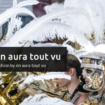
n aura tout vu
shion by on aura tout vu