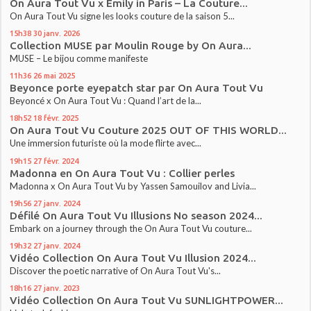
On Aura Tout Vu x Emily in Paris – La Couture...
On Aura Tout Vu signe les looks couture de la saison 5...
15h38
30
janv. 2026
Collection MUSE par Moulin Rouge by On Aura...
MUSE – Le bijou comme manifeste
11h36
26
mai 2025
Beyonce porte eyepatch star par On Aura Tout Vu
Beyoncé x On Aura Tout Vu : Quand l’art de la...
18h52
18
févr. 2025
On Aura Tout Vu Couture 2025 OUT OF THIS WORLD...
Une immersion futuriste où la mode flirte avec...
19h15
27
févr. 2024
Madonna en On Aura Tout Vu : Collier perles
Madonna x On Aura Tout Vu by Yassen Samouilov and Livia...
19h56
27
janv. 2024
Défilé On Aura Tout Vu Illusions No season 2024...
Embark on a journey through the On Aura Tout Vu couture...
19h32
27
janv. 2024
Vidéo Collection On Aura Tout Vu Illusion 2024...
Discover the poetic narrative of On Aura Tout Vu's...
18h16
27
janv. 2023
Vidéo Collection On Aura Tout Vu SUNLIGHTPOWER...