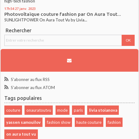
high-tech fashion
17h54
27
janv. 2023
Photovoltaïque couture fashion par On Aura Tout...
SUNLIGHTPOWER On Aura Tout Vu by Livia...
Rechercher
S'abonner au flux RSS
S'abonner au flux ATOM
Tags populaires
couture
onauratoutvu
mode
paris
livia stoianova
yassen samouilov
fashion show
haute couture
fashion
on aura tout vu