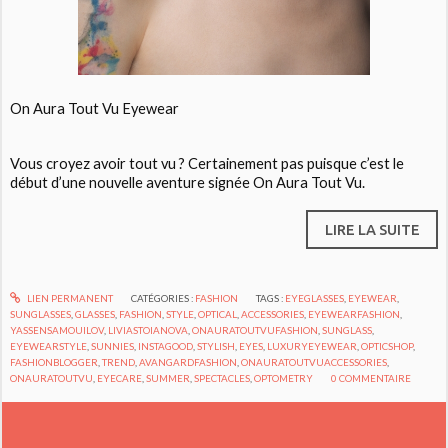
On Aura Tout Vu Eyewear
Vous croyez avoir tout vu ? Certainement pas puisque c’est le
début d’une nouvelle aventure signée On Aura Tout Vu.
LIRE LA SUITE
LIEN PERMANENT
CATÉGORIES :
FASHION
TAGS :
EYEGLASSES
,
EYEWEAR
,
SUNGLASSES
,
GLASSES
,
FASHION
,
STYLE
,
OPTICAL
,
ACCESSORIES
,
EYEWEARFASHION
,
YASSENSAMOUILOV
,
LIVIASTOIANOVA
,
ONAURATOUTVUFASHION
,
SUNGLASS
,
EYEWEARSTYLE
,
SUNNIES
,
INSTAGOOD
,
STYLISH
,
EYES
,
LUXURYEYEWEAR
,
OPTICSHOP
,
FASHIONBLOGGER
,
TREND
,
AVANGARDFASHION
,
ONAURATOUTVUACCESSORIES
,
ONAURATOUTVU
,
EYECARE
,
SUMMER
,
SPECTACLES
,
OPTOMETRY
0
COMMENTAIRE