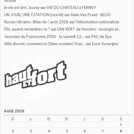
du jour
le vin est tiré , buvez
sur
VIE DU CHATEAU à FERNEY
UN JOUR, UNE CITATION (cxxviii)
sur
Alain Van Praet - BLOG
Russie-Ukraine : Bilan du ! août 2026
sur
l'information nationaliste
Dis, quand reviendras-tu ?
sur
L'AN VERT de Vouziers : écologie et...
Journées du Patrimoine 2026 - le samedi 12...
sur
PAC de Spa
Allié discret: comment la Chine soutient l’Iran...
sur
Euro-Synergies
Août 2026
D
L
M
M
J
V
S
1
2
3
4
5
6
7
8