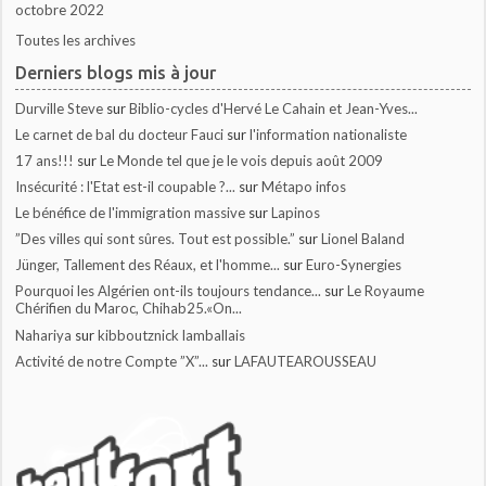
octobre 2022
Toutes les archives
Derniers blogs mis à jour
Durville Steve
sur
Biblio-cycles d'Hervé Le Cahain et Jean-Yves...
Le carnet de bal du docteur Fauci
sur
l'information nationaliste
17 ans!!!
sur
Le Monde tel que je le vois depuis août 2009
Insécurité : l'Etat est-il coupable ?...
sur
Métapo infos
Le bénéfice de l'immigration massive
sur
Lapinos
”Des villes qui sont sûres. Tout est possible.”
sur
Lionel Baland
Jünger, Tallement des Réaux, et l'homme...
sur
Euro-Synergies
Pourquoi les Algérien ont-ils toujours tendance...
sur
Le Royaume
Chérifien du Maroc, Chihab25.«On...
Nahariya
sur
kibboutznick lamballais
Activité de notre Compte ”X”...
sur
LAFAUTEAROUSSEAU