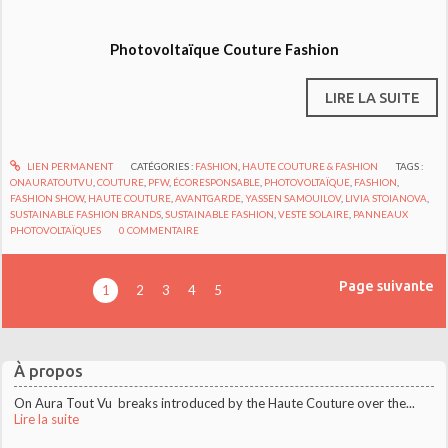
Photovoltaïque
Couture Fashion
LIRE LA SUITE
LIEN PERMANENT
CATÉGORIES :
FASHION
,
HAUTE COUTURE & FASHION
TAGS :
ONAURATOUTVU
,
COUTURE
,
PFW
,
ÉCORESPONSABLE
,
PHOTOVOLTAÏQUE
,
FASHION
,
FASHION SHOW
,
HAUTE COUTURE
,
AVANTGARDE
,
YASSEN SAMOUILOV
,
LIVIA STOIANOVA
,
SUSTAINABLE FASHION BRANDS
,
SUSTAINABLE FASHION
,
VESTE SOLAIRE
,
PANNEAUX
PHOTOVOLTAÏQUES
0
COMMENTAIRE
Page suivante
1
2
3
4
5
À propos
On Aura Tout Vu breaks introduced by the Haute Couture over the...
Lire la suite