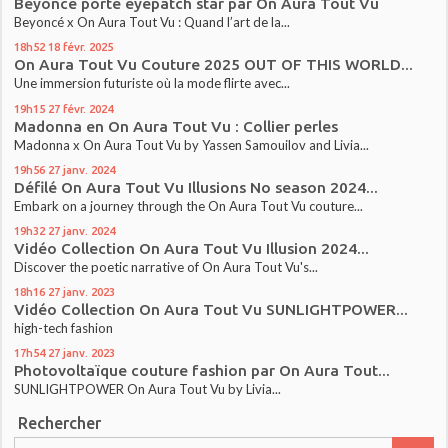
Beyonce porte eyepatch star par On Aura Tout Vu
Beyoncé x On Aura Tout Vu : Quand l’art de la...
18h52
18
févr. 2025
On Aura Tout Vu Couture 2025 OUT OF THIS WORLD...
Une immersion futuriste où la mode flirte avec...
19h15
27
févr. 2024
Madonna en On Aura Tout Vu : Collier perles
Madonna x On Aura Tout Vu by Yassen Samouilov and Livia...
19h56
27
janv. 2024
Défilé On Aura Tout Vu Illusions No season 2024...
Embark on a journey through the On Aura Tout Vu couture...
19h32
27
janv. 2024
Vidéo Collection On Aura Tout Vu Illusion 2024...
Discover the poetic narrative of On Aura Tout Vu's...
18h16
27
janv. 2023
Vidéo Collection On Aura Tout Vu SUNLIGHTPOWER...
high-tech fashion
17h54
27
janv. 2023
Photovoltaïque couture fashion par On Aura Tout...
SUNLIGHTPOWER On Aura Tout Vu by Livia...
Rechercher