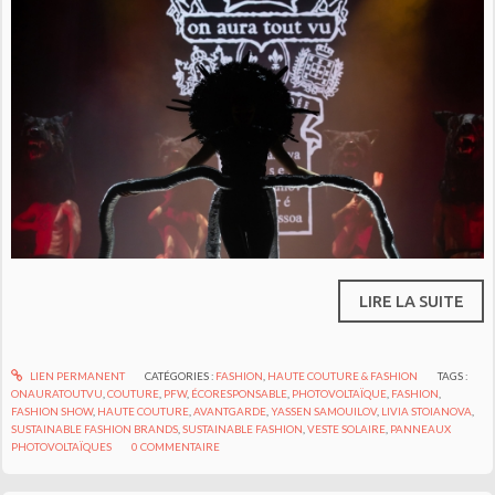
LIRE LA SUITE
LIEN PERMANENT
CATÉGORIES :
FASHION
,
HAUTE COUTURE & FASHION
TAGS :
ONAURATOUTVU
,
COUTURE
,
PFW
,
ÉCORESPONSABLE
,
PHOTOVOLTAÏQUE
,
FASHION
,
FASHION SHOW
,
HAUTE COUTURE
,
AVANTGARDE
,
YASSEN SAMOUILOV
,
LIVIA STOIANOVA
,
SUSTAINABLE FASHION BRANDS
,
SUSTAINABLE FASHION
,
VESTE SOLAIRE
,
PANNEAUX
PHOTOVOLTAÏQUES
0
COMMENTAIRE