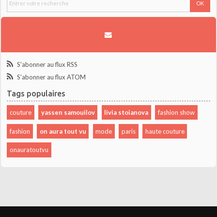
S'abonner au flux RSS
S'abonner au flux ATOM
Tags populaires
couture
yassen samouilov
livia stoianova
fashion show
fashion
on aura tout vu
mode
paris
haute couture
onauratoutvu