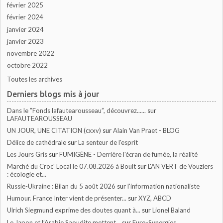
février 2025
février 2024
janvier 2024
janvier 2023
novembre 2022
octobre 2022
Toutes les archives
Derniers blogs mis à jour
Dans le ”Fonds lafautearousseau”, découvrez......
sur
LAFAUTEAROUSSEAU
UN JOUR, UNE CITATION (cxxv)
sur
Alain Van Praet - BLOG
Délice de cathédrale
sur
La senteur de l'esprit
Les Jours Gris
sur
FUMIGÈNE - Derrière l'écran de fumée, la réalité
Marché du Croc' Local le 07.08.2026 à Boult
sur
L'AN VERT de Vouziers
: écologie et...
Russie-Ukraine : Bilan du 5 août 2026
sur
l'information nationaliste
Humour. France Inter vient de présenter...
sur
XYZ, ABCD
Ulrich Siegmund exprime des doutes quant à...
sur
Lionel Baland
Le Japon et l’Arabie Saoudite mettent...
sur
Euro-Synergies