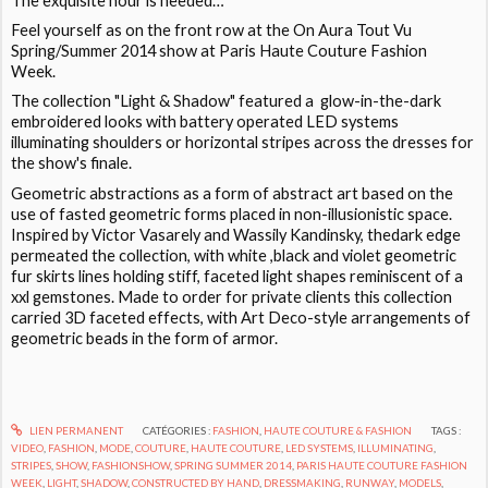
The exquisite hour is needed…
Feel yourself as on the front row at the On Aura Tout Vu
Spring/Summer 2014 show at Paris Haute Couture Fashion
Week.
The collection "Light & Shadow" featured a glow-in-the-dark
embroidered looks with battery operated LED systems
illuminating shoulders or horizontal stripes across the dresses for
the show's finale.
Geometric abstractions as a form of abstract art based on the
use of fasted geometric forms placed in non-illusionistic space.
Inspired by Victor Vasarely and Wassily Kandinsky, thedark edge
permeated the collection, with white ,black and violet geometric
fur skirts lines holding stiff, faceted light shapes reminiscent of a
xxl gemstones. Made to order for private clients this collection
carried 3D faceted effects, with Art Deco-style arrangements of
geometric beads in the form of armor.
LIEN PERMANENT
CATÉGORIES :
FASHION
,
HAUTE COUTURE & FASHION
TAGS :
VIDEO
,
FASHION
,
MODE
,
COUTURE
,
HAUTE COUTURE
,
LED SYSTEMS
,
ILLUMINATING
,
STRIPES
,
SHOW
,
FASHIONSHOW
,
SPRING SUMMER 2014
,
PARIS HAUTE COUTURE FASHION
WEEK
,
LIGHT
,
SHADOW
,
CONSTRUCTED BY HAND
,
DRESSMAKING
,
RUNWAY
,
MODELS
,