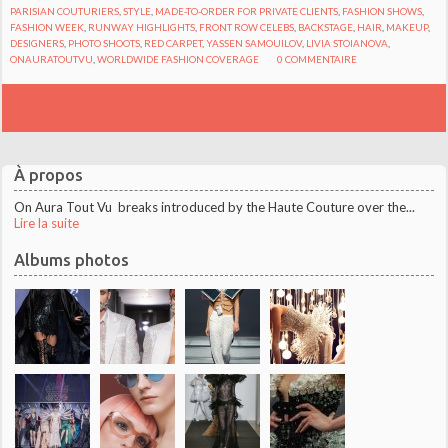
PARISIAN COUTURIERS
,
STYLE
,
MADE-TO-ORDER FOR PRIVATE CLIENTS
,
FASHION SHOWS
,
FASHION WEEK
,
RUNWAY HIGHLIGHTS
,
FRONT ROW CELEBS
,
BACKSTAGE
,
HAIR
,
MAKEUP
,
DESIGNERS
,
PHOTO SHOOTS
,
RED CARPET
,
YASSEN SAMOUILOV
,
LIVIA STOIANOVA
,
ONAURATOUTVU
,
WORLDWIDE FASHION COVERAGE
0
COMMENTAIRE
À propos
On Aura Tout Vu breaks introduced by the Haute Couture over the...
Lire la suite
Albums photos