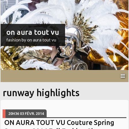
on aura tout vu
fashion by on aura tout vu
runway highlights
20H36
03
FÉVR. 2014
ON AURA TOUT VU Couture Spring