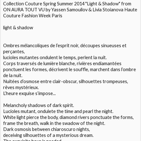
Collection Couture Spring Summer 2014 "Light & Shadow" from
ON AURA TOUT VU by Yassen Samouilov & Livia Stoianova Haute
Couture Fashion Week Paris
light & shadow
Ombres mélancoliques de l’esprit noir, découpes sinueuses et
perçantes,
lucioles mutantes ondulent le temps, perlent la nuit.
Corps traversés de lumière blanche, rivières endiamantées
ponctuent les formes, décrivent le souffle, marchent dans l’ombre
de la nuit.
Nuitées d’osmose entre clair-obscur, silhouettes trompeuses,
rêves mystérieux.
L’heure exquise s’impose...
Melancholy shadows of dark spirit.
Lucioles mutant, ondulete the time and pearl the night.
White light pierce the body, diamond rivers ponctuate the forms,
frame the breath, walk in the swadow of the night.
Dark osmosis between chiaroscuro nights,
deceiving silhouettes of a mysterious dream.