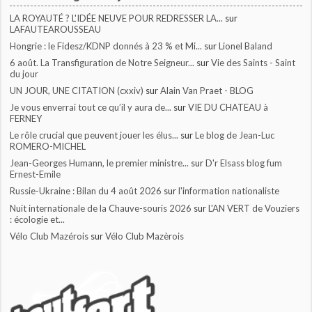
LA ROYAUTÉ ? L'IDÉE NEUVE POUR REDRESSER LA...
sur
LAFAUTEAROUSSEAU
Hongrie : le Fidesz/KDNP donnés à 23 % et Mi...
sur
Lionel Baland
6 août. La Transfiguration de Notre Seigneur...
sur
Vie des Saints - Saint
du jour
UN JOUR, UNE CITATION (cxxiv)
sur
Alain Van Praet - BLOG
Je vous enverrai tout ce qu’il y aura de...
sur
VIE DU CHATEAU à
FERNEY
Le rôle crucial que peuvent jouer les élus...
sur
Le blog de Jean-Luc
ROMERO-MICHEL
Jean-Georges Humann, le premier ministre...
sur
D'r Elsass blog fum
Ernest-Emile
Russie-Ukraine : Bilan du 4 août 2026
sur
l'information nationaliste
Nuit internationale de la Chauve-souris 2026
sur
L'AN VERT de Vouziers
: écologie et...
Vélo Club Mazérois
sur
Vélo Club Mazèrois