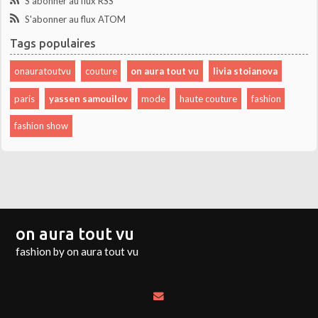
S'abonner au flux RSS
S'abonner au flux ATOM
Tags populaires
onauratoutvu
couture
on aura tout vu
livia stoianova
paris
yassen samouilov
mode
haute couture
fashion
fashion show
on aura tout vu
fashion by on aura tout vu