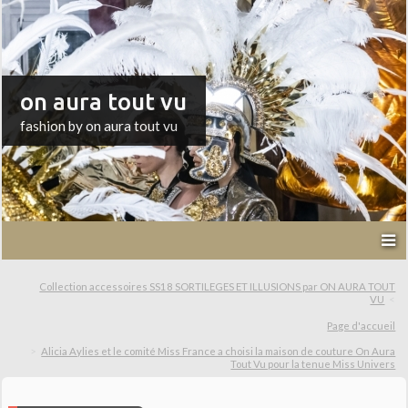
on aura tout vu
fashion by on aura tout vu
Collection accessoires SS18 SORTILEGES ET ILLUSIONS par ON AURA TOUT
VU
Page d'accueil
Alicia Aylies et le comité Miss France a choisi la maison de couture On Aura
Tout Vu pour la tenue Miss Univers