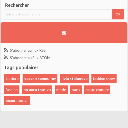
Rechercher
S'abonner au flux RSS
S'abonner au flux ATOM
Tags populaires
couture
yassen samouilov
livia stoianova
fashion show
fashion
on aura tout vu
mode
paris
haute couture
onauratoutvu