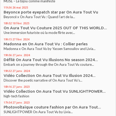
MUSE – Le bijou comme manifeste
11h36
26
mai 2025
Beyonce porte eyepatch star par On Aura Tout Vu
Beyoncé x On Aura Tout Vu : Quand l’art de la...
18h52
18
févr. 2025
On Aura Tout Vu Couture 2025 OUT OF THIS WORLD...
Une immersion futuriste où la mode flirte avec...
19h15
27
févr. 2024
Madonna en On Aura Tout Vu : Collier perles
Madonna x On Aura Tout Vu by Yassen Samouilov and Livia...
19h56
27
janv. 2024
Défilé On Aura Tout Vu Illusions No season 2024...
Embark on a journey through the On Aura Tout Vu couture...
19h32
27
janv. 2024
Vidéo Collection On Aura Tout Vu Illusion 2024...
Discover the poetic narrative of On Aura Tout Vu's...
18h16
27
janv. 2023
Vidéo Collection On Aura Tout Vu SUNLIGHTPOWER...
high-tech fashion
17h54
27
janv. 2023
Photovoltaïque couture fashion par On Aura Tout...
SUNLIGHTPOWER On Aura Tout Vu by Livia...