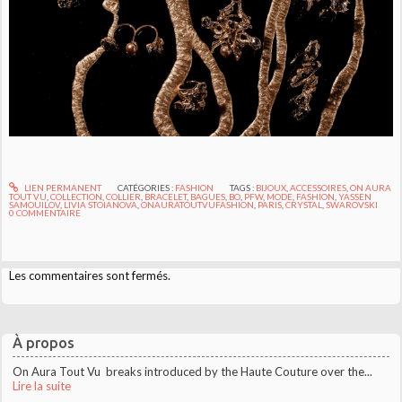
LIEN PERMANENT
CATÉGORIES :
FASHION
TAGS :
BIJOUX
,
ACCESSOIRES
,
ON AURA
TOUT VU
,
COLLECTION
,
COLLIER
,
BRACELET
,
BAGUES
,
BO
,
PFW
,
MODE
,
FASHION
,
YASSEN
SAMOUILOV
,
LIVIA STOIANOVA
,
ONAURATOUTVUFASHION
,
PARIS
,
CRYSTAL
,
SWAROVSKI
0
COMMENTAIRE
Les commentaires sont fermés.
À propos
On Aura Tout Vu breaks introduced by the Haute Couture over the...
Lire la suite