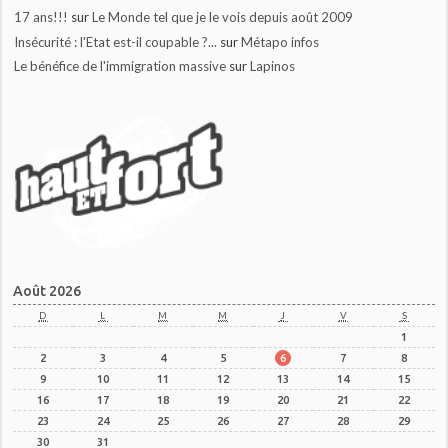
17 ans!!!
sur
Le Monde tel que je le vois depuis août 2009
Insécurité : l'Etat est-il coupable ?...
sur
Métapo infos
Le bénéfice de l'immigration massive
sur
Lapinos
Août 2026
D
L
M
M
J
V
S
1
2
3
4
5
6
7
8
9
10
11
12
13
14
15
16
17
18
19
20
21
22
23
24
25
26
27
28
29
30
31