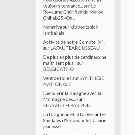
toujours tendance...
sur
Le
Royaume Chérifien du Maroc,
Chihab25.«On...
Nahariya
sur
kibboutznick
lamballais
Activité de notre Compte ”X”...
sur
LAFAUTEAROUSSEAU
De plus en plus de cardinaux ne
maîtrisent plus...
sur
BELGICATHO
Vent de folie !
sur
SYNTHESE
NATIONALE
Découvrir la Balagne avec la
Montagne des...
sur
ELIZABETH PARDON
La Dragonne et le Drôle
sur
Les
Sandales d'Empédocle librairie
jeunesse