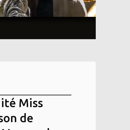
mité Miss
ison de