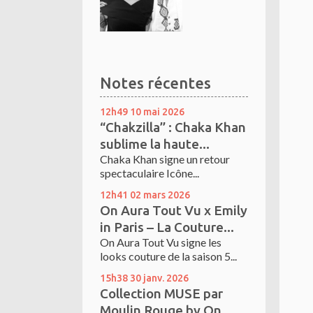
Notes récentes
12h49
10
mai 2026
“Chakzilla” : Chaka Khan
sublime la haute...
Chaka Khan signe un retour
spectaculaire Icône...
12h41
02
mars 2026
On Aura Tout Vu x Emily
in Paris – La Couture...
On Aura Tout Vu signe les
looks couture de la saison 5...
15h38
30
janv. 2026
Collection MUSE par
Moulin Rouge by On