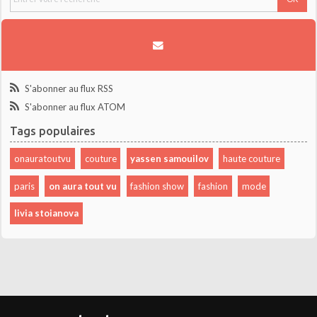
S'abonner au flux RSS
S'abonner au flux ATOM
Tags populaires
onauratoutvu
couture
yassen samouilov
haute couture
paris
on aura tout vu
fashion show
fashion
mode
livia stoianova