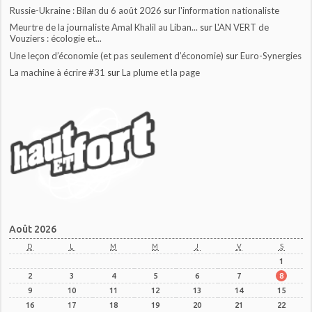
Russie-Ukraine : Bilan du 6 août 2026
sur
l'information nationaliste
Meurtre de la journaliste Amal Khalil au Liban...
sur
L'AN VERT de
Vouziers : écologie et...
Une leçon d’économie (et pas seulement d’économie)
sur
Euro-Synergies
La machine à écrire #31
sur
La plume et la page
Août 2026
D
L
M
M
J
V
S
1
2
3
4
5
6
7
8
9
10
11
12
13
14
15
16
17
18
19
20
21
22