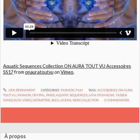
Aquatic Sequences Collection ON AURA TOUT VU Accessoires
SS17
from
onauratoutvu
on
Vimeo
.
LIEN PERMANENT
CATÉGORIES :
FASHION
,
FILM
TAGS :
ACCESSORIES
,
ON AURA
TOUT VU
,
FASHION
,
CRYSTAL
,
PARIS
,
AQUATIC SEQUENCES
,
LIVIA STOIANOVA
,
YASSEN
SAMOUILOV
,
VIDEO
,
GÉOMÉTRIE
,
BLEU
,
OCÉAN
,
NEW COLLECTION
0
COMMENTAIRE
À propos