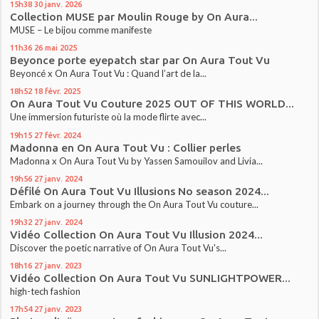
15h38
30
janv. 2026
Collection MUSE par Moulin Rouge by On Aura...
MUSE – Le bijou comme manifeste
11h36
26
mai 2025
Beyonce porte eyepatch star par On Aura Tout Vu
Beyoncé x On Aura Tout Vu : Quand l’art de la...
18h52
18
févr. 2025
On Aura Tout Vu Couture 2025 OUT OF THIS WORLD...
Une immersion futuriste où la mode flirte avec...
19h15
27
févr. 2024
Madonna en On Aura Tout Vu : Collier perles
Madonna x On Aura Tout Vu by Yassen Samouilov and Livia...
19h56
27
janv. 2024
Défilé On Aura Tout Vu Illusions No season 2024...
Embark on a journey through the On Aura Tout Vu couture...
19h32
27
janv. 2024
Vidéo Collection On Aura Tout Vu Illusion 2024...
Discover the poetic narrative of On Aura Tout Vu's...
18h16
27
janv. 2023
Vidéo Collection On Aura Tout Vu SUNLIGHTPOWER...
high-tech fashion
17h54
27
janv. 2023