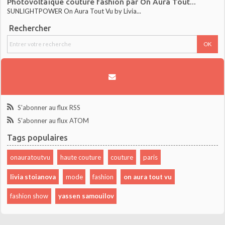
Photovoltaïque couture fashion par On Aura Tout...
SUNLIGHTPOWER On Aura Tout Vu by Livia...
Rechercher
S'abonner au flux RSS
S'abonner au flux ATOM
Tags populaires
onauratoutvu
haute couture
couture
paris
livia stoianova
mode
fashion
on aura tout vu
fashion show
yassen samouilov