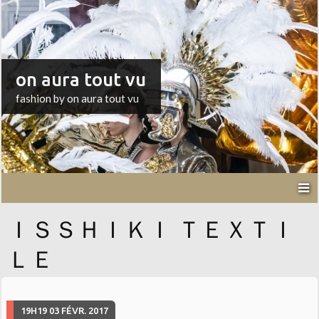
on aura tout vu
fashion by on aura tout vu
ＩＳＳＨＩＫＩ ＴＥＸＴＩ
ＬＥ
19H19
03
FÉVR. 2017